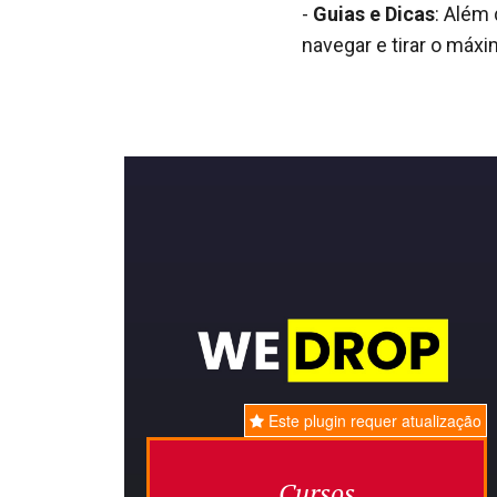
-
Guias e Dicas
: Além
navegar e tirar o máxi
Este plugin requer atualização
Cursos