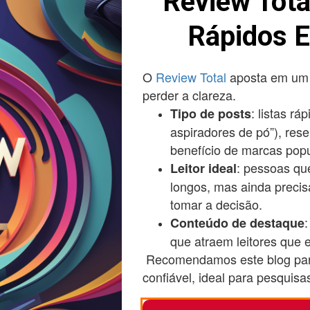
Review Tota
Rápidos E
O
Review Total
aposta em um f
perder a clareza.
: listas r
Tipo de posts
aspiradores de pó”), res
benefício de marcas popu
: pessoas qu
Leitor ideal
longos, mas ainda preci
tomar a decisão.
:
Conteúdo de destaque
que atraem leitores que
Recomendamos este blog par
confiável, ideal para pesquisa