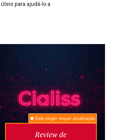
úteis para ajudá-lo a
Este plugin requer atualização
Review de